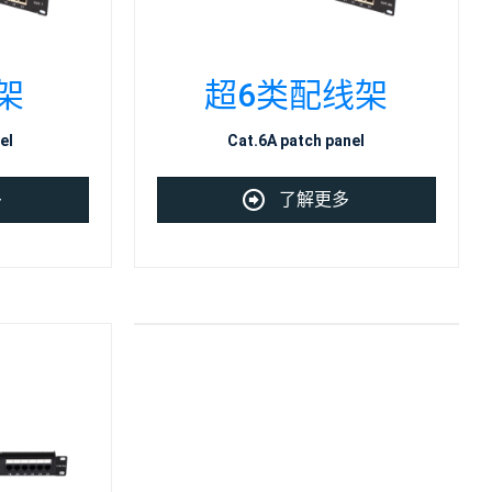
架
超6类配线架
el
Cat.6A patch panel
多
了解更多