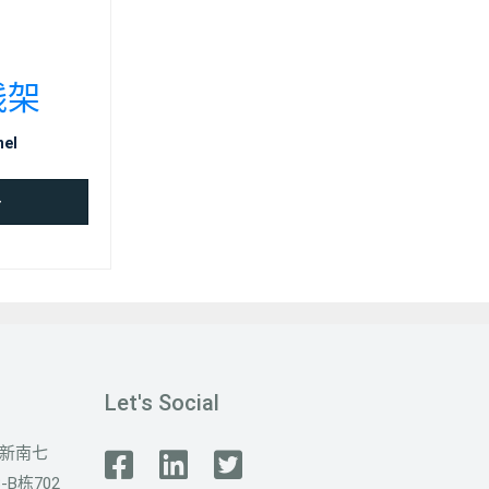
线架
nel
多
Let's Social
新南七
B栋702